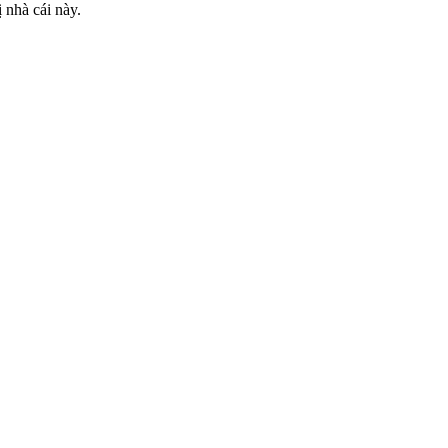
 nhà cái này.