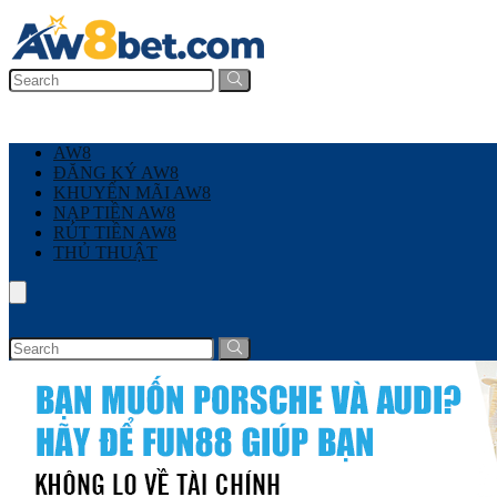
AW8
ĐĂNG KÝ AW8
KHUYẾN MÃI AW8
NẠP TIỀN AW8
RÚT TIỀN AW8
THỦ THUẬT