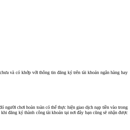
 chưa và có khớp với thông tin đăng ký trên tài khoản ngân hàng hay
ó người chơi hoàn toàn có thể thực hiện giao dịch nạp tiền vào trong
 khi đăng ký thành công tài khoản tại nơi đây bạn cũng sẽ nhận được