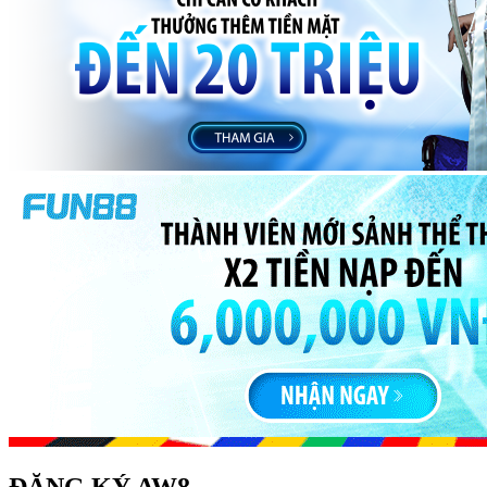
ĐĂNG KÝ AW8