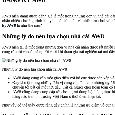
AW8 hiện đang được đánh giá là một trong những đơn vị nhà cái đẳng
nhận nhiều chương trình khuyến mãi hấp dẫn và nhiều trò chơi vô cù
ký AW8
là như thế nào?
Những lý do nên lựa chọn nhà cái AW8
AW8 hiện tại là một trong những đơn vị nhà cái nhận được rất nhiều 
cung cấp tới cho tất cả người chơi khi tham gia trải nghiệm tại nơi đây
Những lý do nên lựa chọn nhà cái AW8
AW8 đang cung cấp một giao diện với bố cục được sắp xếp vô c
Đây là một trong những đơn vị cung cấp đến cho những người ch
chuyển tới bất cứ một nơi đâu. Tất cả người chơi hoàn toàn có 
AW8 cũng đang cung cấp tới cho người dùng hệ thống thực hiện
hàng nào trên thị trường Việt Nam ở thời điểm hiện tại.
Như vậy có thể thấy được rằng đây chính là những ưu điểm vô cùng nổ