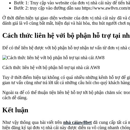
Bước 1: Truy cập vào website của đơn vị nhà cái này để tiến h
Bước 2: truy cập vào đường dẫn sau https://www.aw8vn.com/m để
Ở thời điểm hiện tại giao diện website của đơn vị nhà cái này đã và
đánh giá là vô cùng bắt mắt, hiện đại và hài hòa, thu hút người chơi ng
Cách thức liên hệ với bộ phận hỗ trợ tại n
Để có thể liên hệ được với bộ phận hỗ trợ nhận tư vấn từ đơn vị nhà cá
Cách thức liên hệ với bộ phận hỗ trợ tại nhà cái AW8
Tuy ở thời điểm hiện tại không có quá nhiều những kênh hỗ trợ để gi
gian tư vấn cũng như trả lời tất cả những câu hỏi cho quý khách hàng 
Ngoài ra để có thể thuận tiện liên hệ hỗ trợ tới bộ phận chăm sóc tr
cách dễ dàng.
Kết luận
Như vậy thông qua bài viết trên
nhà cáiaw8bet
đã cung cấp tất cả n
hiện đăng ký tại đơn vị nhà cái này được diễn ra vô cùng nhanh chóng