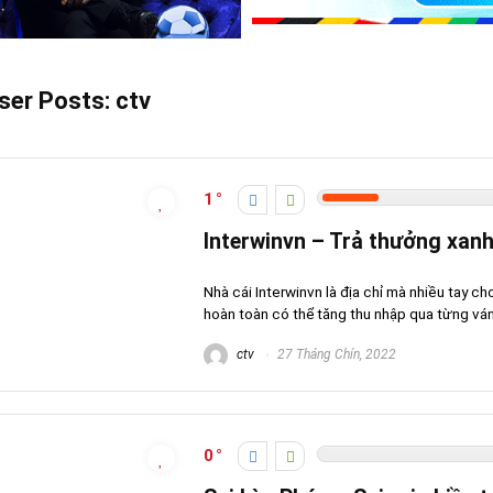
ser Posts:
ctv
1
Interwinvn – Trả thưởng xanh
Nhà cái Interwinvn là địa chỉ mà nhiều tay c
hoàn toàn có thể tăng thu nhập qua từng ván 
ctv
27 Tháng Chín, 2022
0