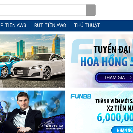
P TIỀN AW8
RÚT TIỀN AW8
THỦ THUẬT