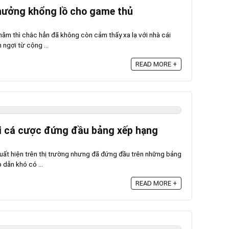
hưởng khổng lồ cho game thủ
năm thì chắc hẳn đã không còn cảm thấy xa lạ với nhà cái
ngợi từ cộng ...
READ MORE +
i cá cược đứng đầu bảng xếp hạng
xuất hiện trên thị trường nhưng đã đứng đầu trên những bảng
 dẫn khó có ...
READ MORE +