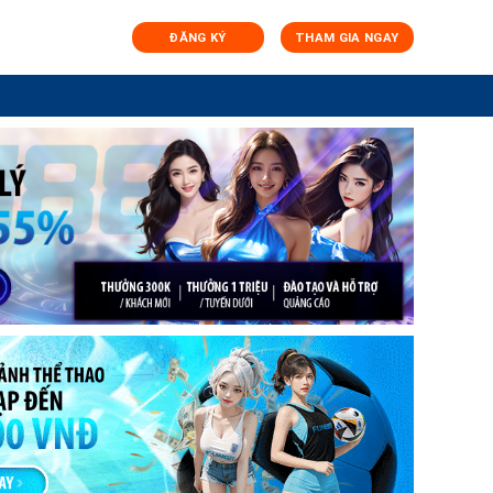
ĐĂNG KÝ
THAM GIA NGAY