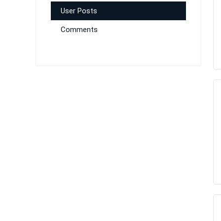
User Posts
Comments