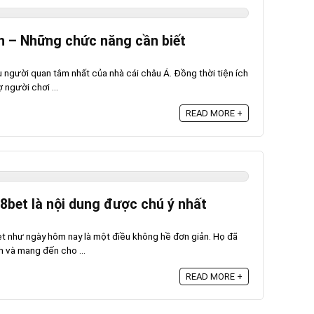
in – Những chức năng cần biết
 người quan tâm nhất của nhà cái châu Á. Đồng thời tiện ích
 người chơi ...
READ MORE +
bet là nội dung được chú ý nhất
t như ngày hôm nay là một điều không hề đơn giản. Họ đã
 và mang đến cho ...
READ MORE +