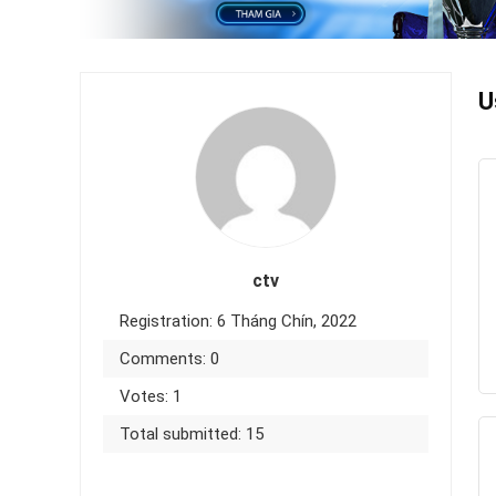
U
ctv
Registration: 6 Tháng Chín, 2022
Comments: 0
Votes: 1
Total submitted: 15