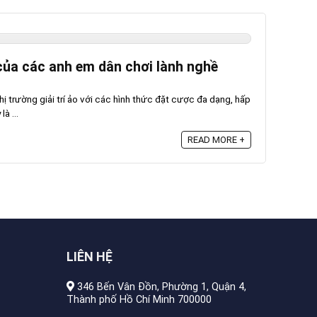
của các anh em dân chơi lành nghề
hị trường giải trí ảo với các hình thức đặt cược đa dạng, hấp
à ...
READ MORE +
LIÊN HỆ
346 Bến Vân Đồn, Phường 1, Quận 4,
Thành phố Hồ Chí Minh 700000