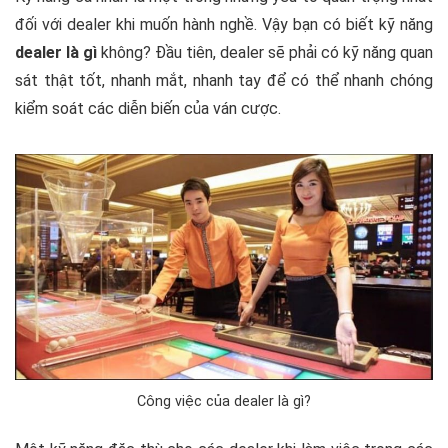
đối với dealer khi muốn hành nghề. Vậy bạn có biết kỹ năng
dealer là gì
không? Đầu tiên, dealer sẽ phải có kỹ năng quan
sát thật tốt, nhanh mắt, nhanh tay để có thể nhanh chóng
kiểm soát các diễn biến của ván cược.
Công việc của dealer là gì?