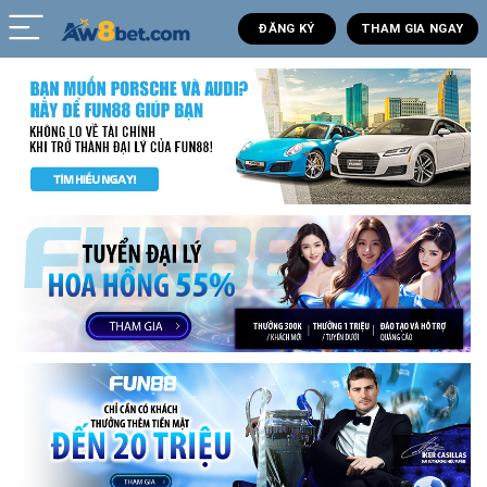
ĐĂNG KÝ
THAM GIA NGAY