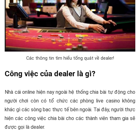
Các thông tin tìm hiểu tổng quát về dealer!
Công việc của dealer là gì?
Nhà cái online hiện nay ngoài hệ thống chia bài tự động cho
người chơi còn có tổ chức các phòng live casino không
khác gì các sòng bạc thực tế bên ngoài. Tại đây, người thực
hiện các công việc chia bài cho các thành viên tham gia sẽ
được gọi là dealer.