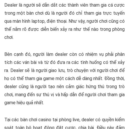
Dealer là người sẽ dẫn dắt các thành viên tham gia cá cược
trong một bàn chơi dù là người đó chỉ tham gia trực tuyến
qua màn hình laptop, điện thoại. Như vậy, người chơi cũng có
thể nắm rõ được diễn biến xảy ra như thế nào trong phòng
chơi.
Bên cạnh đó, người làm dealer còn có nhiệm vụ phải phân
tích các ván bài và từ đó đưa ra các tình huống có thể xảy
ra. Dealer sẽ là người giao lưu, trò chuyện với người chơi để
họ có thể tham gia game một cách dễ dàng nhất. Đồng thời,
dealer cũng là người tạo nên cảm giác hứng thú trong trò
chơi, mang đến sự thú vị và hấp dẫn để người chơi tham gia
game hiệu quả nhất.
Tại các bàn chơi casino tại phòng live, dealer có quyền kiểm
soát toàn bộ hoạt động đặt cược, chia bài. Điều này đảm