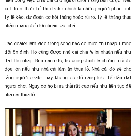
hiện công việc chia bài cho người chơi trong bàn cược. Nếu
xét trên thực tế thì dealer chính là những người phân tích
tỷ lệ kèo, dự đoán cơ hội thắng hoặc rủi ro, tỷ lệ thắng thua
nhằm mang đến lợi nhuận cao nhất.
Các dealer làm việc trong sòng bạc có mức thu nhập tương
đối ổn định. Họ cũng được nhà cái chia % lợi nhuận nếu như
đạt thu nhập. Bên cạnh đó, họ cũng chính là những mối đe
dọa lớn nếu như nhà cái làm ăn thua lỗ. Nhà cái đó sẽ cho
rằng người dealer này không có đủ năng lực để dẫn dắt
người chơi. Nguy cơ họ bị sa thải rất cao nếu như liên tục để
nhà cái thua lỗ.