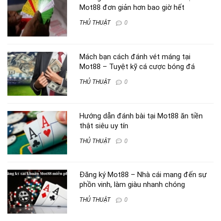
Mot88 đơn giản hơn bao giờ hết
THỦ THUẬT
0
Mách bạn cách đánh vét máng tại
Mot88 – Tuyệt kỹ cá cược bóng đá
THỦ THUẬT
0
Hướng dẫn đánh bài tại Mot88 ăn tiền
thật siêu uy tín
THỦ THUẬT
0
Đăng ký Mot88 – Nhà cái mang đến sự
phồn vinh, làm giàu nhanh chóng
THỦ THUẬT
0