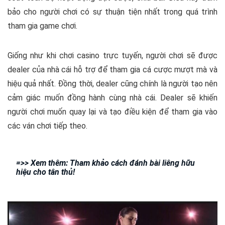
bảo cho người chơi có sự thuận tiện nhất trong quá trình
tham gia game chơi.
Giống như khi chơi casino trực tuyến, người chơi sẽ được
dealer của nhà cái hỗ trợ để tham gia cá cược mượt mà và
hiệu quả nhất. Đồng thời, dealer cũng chính là người tạo nên
cảm giác muốn đồng hành cùng nhà cái. Dealer sẽ khiến
người chơi muốn quay lại và tạo điều kiện để tham gia vào
các ván chơi tiếp theo.
=>> Xem thêm:
Tham khảo cách đánh bài liêng hữu
hiệu cho tân thủ!