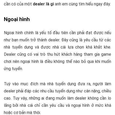
cần có của một
dealer là gì
anh em cùng tìm hiểu ngay đây.
Ngoại hình
Ngoại hình chính là yếu tố đầu tiên cần phải đạt được nếu
như bạn muốn trở thành dealer. Đây cũng là yêu cầu từ các
nhà tuyển dụng và được nhà cái lựa chọn khá khắt khe.
Dealer cũng có vai trò thu hút khách hàng tham gia game
chơi nên ngoại hình là điều không thể nào bỏ qua khi muốn
ứng tuyển.
Tuỳ vào mục đích mà nhà tuyển dụng đưa ra, người làm
dealer phải đáp các nhu cầu tuyển dụng như cân nặng, chiều
cao. Tuy vậy, những ai đang muốn làm dealer không cần lo
lắng bởi nhà cái chỉ cần yêu cầu và ngoại hình ở mức khá
hoặc cơ bản mà thôi.