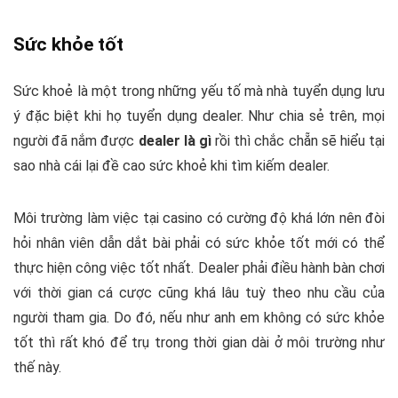
Sức khỏe tốt
Sức khoẻ là một trong những yếu tố mà nhà tuyển dụng lưu
ý đặc biệt khi họ tuyển dụng dealer. Như chia sẻ trên, mọi
người đã nắm được
dealer là gì
rồi thì chắc chẵn sẽ hiểu tại
sao nhà cái lại đề cao sức khoẻ khi tìm kiếm dealer.
Môi trường làm việc tại casino có cường độ khá lớn nên đòi
hỏi nhân viên dẫn dắt bài phải có sức khỏe tốt mới có thể
thực hiện công việc tốt nhất. Dealer phải điều hành bàn chơi
với thời gian cá cược cũng khá lâu tuỳ theo nhu cầu của
người tham gia. Do đó, nếu như anh em không có sức khỏe
tốt thì rất khó để trụ trong thời gian dài ở môi trường như
thế này.