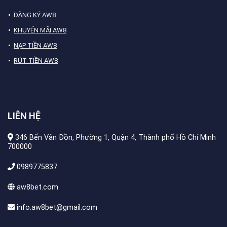
ĐĂNG KÝ AW8
KHUYẾN MÃI AW8
NẠP TIỀN AW8
RÚT TIỀN AW8
LIÊN HỆ
346 Bến Vân Đồn, Phường 1, Quận 4, Thành phố Hồ Chí Minh
700000
0989775837
aw8bet.com
info.aw8bet@gmail.com