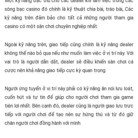
Một kỹ năng đặc thù cho các dealer khi làm việc trong các
sòng bạc casino đó chính là kỹ thuật chia bài, tráo bài,..Các
kỹ năng trên đảm bảo cho tất cả những người tham gia
casino có một sân chơi chuyên nghiệp nhất.
Ngoài kỹ năng trên, giao tiếp cũng chính là kỹ năng dealer
không thể nào bỏ qua nếu như muốn làm việc ở vị trí này. Với
vai trò là người dẫn dắt, dealer sẽ điều khiển sân chơi cá
cược nên khả năng giao tiếp cực kỳ quan trọng.
Người ứng tuyển ở vị trí này phải có kỹ năng ăn nói lưu loát,
cuốn hút và tự tin để giúp cho người chơi tham gia game
tiện lợi nhất. Bên cạnh đó, dealer cũng là người giao lưu trực
tiếp với người chơi để tạo nên sự hứng thú và từ đó giữ
chân người chơi đồng hành với mình.