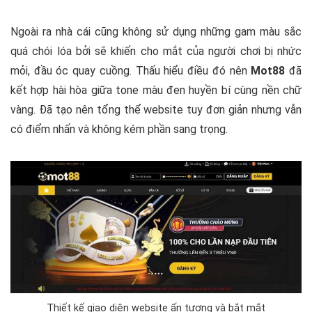
Ngoài ra nhà cái cũng không sử dụng những gam màu sắc
quá chói lóa bởi sẽ khiến cho mắt của người chơi bị nhức
mỏi, đầu óc quay cuồng. Thấu hiểu điều đó nên
Mot88
đã
kết hợp hài hòa giữa tone màu đen huyền bí cùng nền chữ
vàng. Đã tạo nên tổng thể website tuy đơn giản nhưng vẫn
có điểm nhấn và không kém phần sang trọng.
Thiết kế giao diện website ấn tượng và bắt mắt