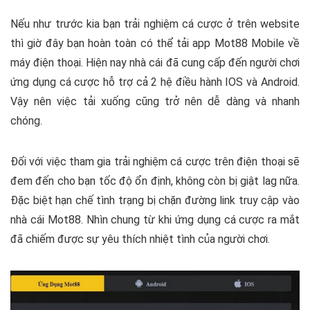
Nếu như trước kia bạn trải nghiệm cá cược ở trên website
thì giờ đây bạn hoàn toàn có thể tải app Mot88 Mobile về
máy điện thoại. Hiện nay nhà cái đã cung cấp đến người chơi
ứng dụng cá cược hỗ trợ cả 2 hệ điều hành IOS và Android.
Vậy nên việc tải xuống cũng trở nên dễ dàng và nhanh
chóng.
Đối với việc tham gia trải nghiệm cá cược trên điện thoại sẽ
đem đến cho bạn tốc độ ổn định, không còn bị giật lag nữa.
Đặc biệt hạn chế tình trạng bị chặn đường link truy cập vào
nhà cái Mot88. Nhìn chung từ khi ứng dụng cá cược ra mắt
đã chiếm được sự yêu thích nhiệt tình của người chơi.