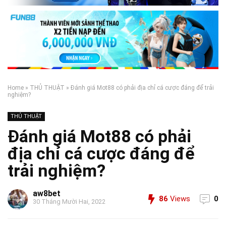
Home
»
THỦ THUẬT
»
Đánh giá Mot88 có phải địa chỉ cá cược đáng để trải
nghiệm?
THỦ THUẬT
Đánh giá Mot88 có phải
địa chỉ cá cược đáng để
trải nghiệm?
aw8bet
86
Views
0
30 Tháng Mười Hai, 2022