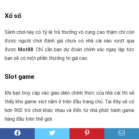
Xổ số
Sảnh chơi này có tỷ lệ trả thưởng vô cùng cao thậm chí còn
được người chơi đánh giá chưa có nhà cái nào vượt qua
được
Mot88
. Chỉ cần bạn dự đoán chính xác ngay lập tức
bạn sẽ có một phần thưởng trị giá cao.
Slot game
Khi bạn truy cập vào giao diện chính thức của nhà cái thì sẽ
thấy kho game slot nằm ở trên đầu trang chủ. Tại đây sẽ có
hơn 900 trò chơi khác nhau và đến từ nhà phát hành game
hàng đầu trên thế giới.