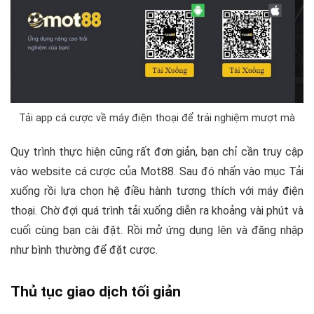
Tải app cá cược về máy điện thoại để trải nghiệm mượt mà
Quy trình thực hiện cũng rất đơn giản, bạn chỉ cần truy cập
vào website cá cược của Mot88. Sau đó nhấn vào mục Tải
xuống rồi lựa chọn hệ điều hành tương thích với máy điện
thoại. Chờ đợi quá trình tải xuống diễn ra khoảng vài phút và
cuối cùng bạn cài đặt. Rồi mở ứng dụng lên và đăng nhập
như bình thường để đặt cược.
Thủ tục giao dịch tối giản