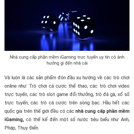
Nhà cung cấp phần mềm iGaming trực tuyến uy tín có ảnh
hưởng gì đến nhà cái
Và luôn là các sản phẩm đón đầu xu hướng về các trò chơi
online như: Trò chơi cá cược thể thao, các trò chơi video
trực tuyến, các trò slot game đổi thưởng, trò đá gà, xổ số
trực tuyến, các trò cá cược trên sòng bạc…Hầu hết các
quốc gia trên thế giới đều có các
nhà cung cấp phần mềm
iGaming,
có thể kể đến một số nước tiêu biểu như Anh,
Pháp, Thụy Điển.