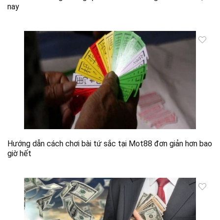
nay
Hướng dẫn cách chơi bài tứ sắc tại Mot88 đơn giản hơn bao
giờ hết