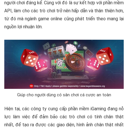
người chơi đáng kể. Cùng với đó là sự kết hợp với phần mềm
API, làm cho các trò chơi trở nên hấp dẫn và thân thiện hơn,
từ đó mà ngành game online cũng phát triển theo mang lại
nguồn lợi nhuận lớn.
Giúp cho người dùng có sân chơi cá cược an toàn
Hiện tại, các công ty cung cấp phần mềm iGaming đang nỗ
lực làm việc để đảm bảo các trò chơi có tính chân thật
nhất, để tạo ra được các giao diện, hình ảnh chân thật nhất