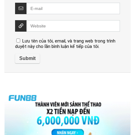
Lưu tên của tôi, email, và trang web trong trình
duyệt này cho lần bình luận kế tiếp của tôi.