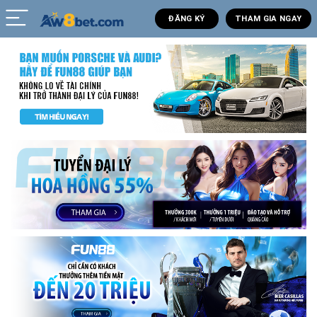
ĐĂNG KÝ
THAM GIA NGAY