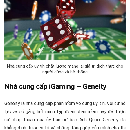
Nhà cung cấp uy tín chất lượng mang lại giá trị đích thực cho
người dùng và hệ thống
Nhà cung cấp iGaming – Geneity
Geneity là nhà cung cấp phần mềm vô cùng uy tín, Với sự nỗ
lực và cố gắng hết mình tập đoàn phần mềm này đã được
sự chấp thuận của ủy ban cờ bạc Anh Quốc. Geneity đã
khẳng định được vị trí và những đóng góp của mình cho thị