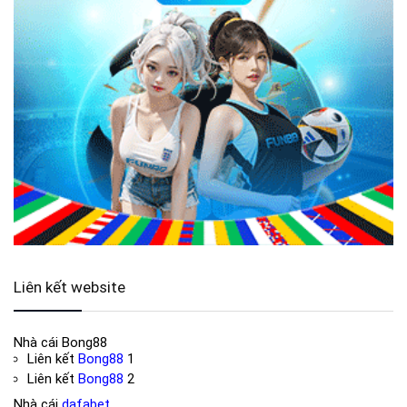
Liên kết website
Nhà cái
Bong88
Liên kết
Bong88
1
Liên kết
Bong88
2
Nhà cái
dafabet