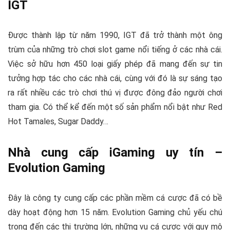
IGT
Được thành lập từ năm 1990, IGT đã trở thành một ông
trùm của những trò chơi slot game nổi tiếng ở các nhà cái.
Việc sở hữu hơn 450 loại giấy phép đã mang đến sự tin
tưởng hợp tác cho các nhà cái, cùng với đó là sự sáng tạo
ra rất nhiều các trò chơi thú vị được đông đảo người chơi
tham gia. Có thể kể đến một số sản phẩm nổi bật như Red
Hot Tamales, Sugar Daddy…
Nhà cung cấp iGaming uy tín –
Evolution Gaming
Đây là công ty cung cấp các phần mềm cá cược đã có bề
dày hoạt động hơn 15 năm. Evolution Gaming chủ yếu chú
trọng đến các thị trường lớn, những vụ cá cược với quy mô