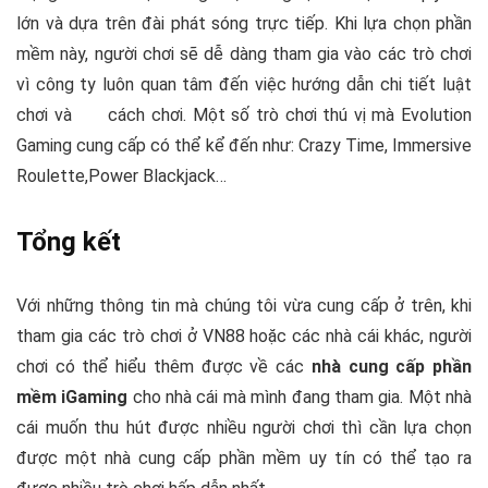
lớn và dựa trên đài phát sóng trực tiếp. Khi lựa chọn phần
mềm này, người chơi sẽ dễ dàng tham gia vào các trò chơi
vì công ty luôn quan tâm đến việc hướng dẫn chi tiết luật
chơi và cách chơi. Một số trò chơi thú vị mà Evolution
Gaming cung cấp có thể kể đến như: Crazy Time, Immersive
Roulette,Power Blackjack…
Tổng kết
Với những thông tin mà chúng tôi vừa cung cấp ở trên, khi
tham gia các trò chơi ở VN88 hoặc các nhà cái khác, người
chơi có thể hiểu thêm được về các
nhà cung cấp phần
mềm iGaming
cho nhà cái mà mình đang tham gia. Một nhà
cái muốn thu hút được nhiều người chơi thì cần lựa chọn
được một nhà cung cấp phần mềm uy tín có thể tạo ra