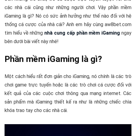
các nhà cái cũng như những người chơi. Vậy phần mềm
iGaming là gì? Nó có sức ảnh hưởng như thế nào đối với hệ
thống cá cược của nhà cái? Anh em hãy cùng aw8bet.com
tìm hiểu về những
nhà cung cấp phần mềm iGaming
ngay
bên dưới bài viết này nhé!
Phần mềm iGaming là gì?
Một cách hiểu rất đơn giản cho iGaming, nó chính là các trò
chơi game trực tuyến hoặc là các trò chơi cá cược đối với
kết quả của các cuộc chơi thông qua mạng internet. Các
sản phẩm mà iGaming thiết kế ra như là những chiếc chìa
khóa trao tay cho các nhà cái.