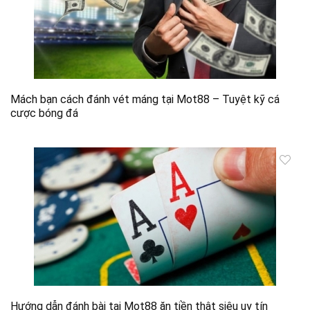
Mách bạn cách đánh vét máng tại Mot88 – Tuyệt kỹ cá
cược bóng đá
Hướng dẫn đánh bài tại Mot88 ăn tiền thật siêu uy tín