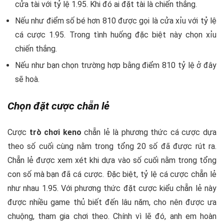
cửa tài với tỷ lệ 1.95. Khi đó ai đặt tài là chiến thắng.
Nếu như điểm số bé hơn 810 được gọi là cửa xỉu với tỷ lệ
cá cược 1.95. Trong tình huống đặc biệt này chọn xỉu
chiến thắng.
Nếu như bạn chọn trường hợp bằng điểm 810 tỷ lệ ở đây
sẽ hoà.
Chọn đặt cược chẵn lẻ
Cược
trò chơi keno
chẵn lẻ là phương thức cá cược dựa
theo số cuối cùng nằm trong tổng 20 số đã được rút ra.
Chẵn lẻ được xem xét khi dựa vào số cuối nằm trong tổng
con số mà bạn đã cá cược. Đặc biệt, tỷ lệ cá cược chẵn lẻ
như nhau 1.95. Với phương thức đặt cược kiểu chẵn lẻ này
được nhiều game thủ biết đến lâu năm, cho nên được ưa
chuộng, tham gia chơi theo. Chính vì lẽ đó, anh em hoàn