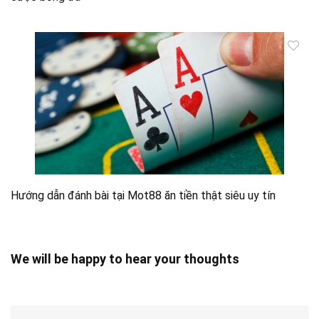
Hướng dẫn đánh bài tại Mot88 ăn tiền thật siêu uy tín
We will be happy to hear your thoughts