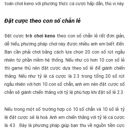
toàn chơi keno với phương thức cá cược hấp dẫn, thú vị này.
Đặt cược theo con số chẵn lẻ
Đặt cược
trò chơi keno
theo con số chẵn lẻ rất đơn giản,
dễ hiểu, phương pháp chơi này được nhiều anh em biết đến.
Bạn cần phải chơi bằng cách lựa chọn 20 con số rút ngẫu
nhiên từ phần mềm hệ thống. Nếu như có hơn 10 con số lẻ
thì game thủ nên đặt cược dựa theo số lẻ để giành chiến
thắng. Nếu như tỷ lệ cá cược là 2.3 trong tổng 20 số rút
ngẫu nhiên với hơn 10 con số chẵn, anh em nên đặt cược số
chẵn sẽ giành chiến thắng với tỷ lệ phù hợp khi đặt số lẻ 2.3.
Nếu trong một số trường hợp có 10 số chẵn và 10 số lẻ tỷ
lệ đặt cược sẽ là hoà. Anh em chiến thắng với tỷ lệ cá cược
là 4.3. Đây là phương pháp giúp bạn thu về nguồn tiền cực