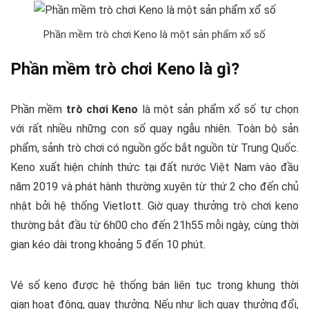
Phần mềm trò chơi Keno là một sản phẩm xổ số
Phần mềm trò chơi Keno là gì?
Phần mềm
trò chơi Keno
là một sản phẩm xổ số tự chọn
với rất nhiều những con số quay ngẫu nhiên. Toàn bộ sản
phẩm, sảnh trò chơi có nguồn gốc bắt nguồn từ Trung Quốc.
Keno xuất hiện chính thức tại đất nước Việt Nam vào đầu
năm 2019 và phát hành thường xuyên từ thứ 2 cho đến chủ
nhật bởi hệ thống Vietlott. Giờ quay thưởng trò chơi keno
thường bắt đầu từ 6h00 cho đến 21h55 mỗi ngày, cùng thời
gian kéo dài trong khoảng 5 đến 10 phút.
Vé số keno được hệ thống bán liên tục trong khung thời
gian hoạt động, quay thưởng. Nếu như lịch quay thưởng đổi,