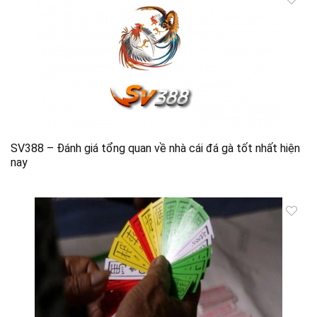
SV388 – Đánh giá tổng quan về nhà cái đá gà tốt nhất hiện
nay