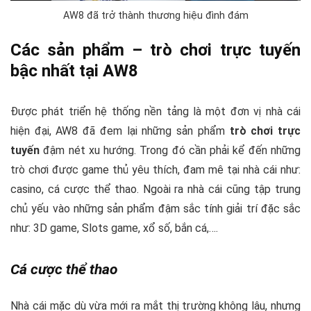
AW8 đã trở thành thương hiệu đình đám
Các sản phẩm – trò chơi trực tuyến
bậc nhất tại AW8
Được phát triển hệ thống nền tảng là một đơn vị nhà cái
hiện đại, AW8 đã đem lại những sản phẩm
trò chơi trực
tuyến
đậm nét xu hướng. Trong đó cần phải kể đến những
trò chơi được game thủ yêu thích, đam mê tại nhà cái như:
casino, cá cược thể thao. Ngoài ra nhà cái cũng tập trung
chủ yếu vào những sản phẩm đậm sắc tính giải trí đặc sắc
như: 3D game, Slots game, xổ số, bắn cá,….
Cá cược thể thao
Nhà cái mặc dù vừa mới ra mắt thị trường không lâu, nhưng