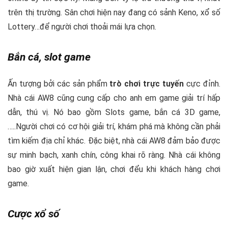
trên thị trường. Sân chơi hiện nay đang có sảnh Keno, xổ số
Lottery…để người chơi thoải mái lựa chọn.
Bắn cá, slot game
Ấn tượng bởi các sản phẩm
trò chơi trực tuyến
cực đỉnh.
Nhà cái AW8 cũng cung cấp cho anh em game giải trí hấp
dẫn, thú vị. Nó bao gồm Slots game, bắn cá 3D game,
…..Người chơi có cơ hội giải trí, khám phá mà không cần phải
tìm kiếm địa chỉ khác. Đặc biệt, nhà cái AW8 đảm bảo được
sự minh bạch, xanh chín, công khai rõ ràng. Nhà cái không
bao giờ xuất hiện gian lận, chơi đểu khi khách hàng chơi
game.
Cược xổ số