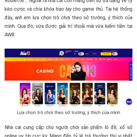
Roulette…. Ngoài ra nhà cái còn mang đến sự đa dạng về tỷ
kèo cược và
chìa khóa trao tay
cho game thủ. Tại hệ thống
đây, anh em lựa chọn trò chơi theo sở trường, ý thích của
mình. Qua đó, vừa được giải trí thoải mái vừa kiếm tiền tại
AW8.
Lựa chọn trò chơi theo sở trường, ý thích của mình
Nhà cái cung cấp cho người chơi sản phẩm lô đề, xổ số
online uy tín cực kỳ. Mang đến tỷ lệ trả thưởng thú vị nhất