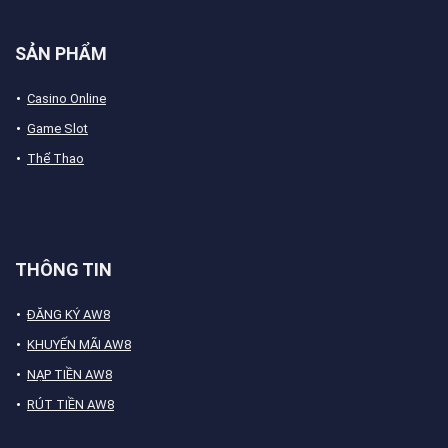
SẢN PHẨM
Casino Online
Game Slot
Thể Thao
THÔNG TIN
ĐĂNG KÝ AW8
KHUYẾN MÃI AW8
NẠP TIỀN AW8
RÚT TIỀN AW8