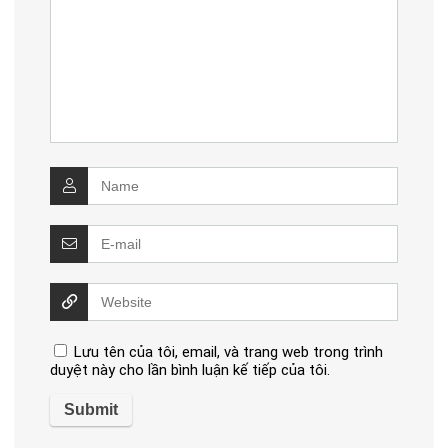
Lưu tên của tôi, email, và trang web trong trình
duyệt này cho lần bình luận kế tiếp của tôi.