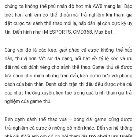
chúng ta không thể phủ nhận độ hot mà AW8 mang lại. Đặc
biệt hơn, anh em có thể thoải mái trải nghiệm khi tham gia
đặt cược tại sảnh thể thao mới lạ, hấp dẫn lại còn cực kỳ uy
tín. Điển hình như IM ESPORTS, CMD368, Max Bet…
Cùng với đó là các kèo,
giải pháp cá cược
không thể hấp
dẫn, thú vị hơn. Với sự đa dạng, nổi bật về tỷ lệ kèo và ưu
đãi nhà cái dành riêng cho sảnh thể thao. Game thủ sẽ được
lựa chọn cho mình những trận đấu, kèo cược hợp với phong
cách của bản thân. Danh sách trận thi đấu đều được
nhà cái
cập nhật thường xuyên, liên tục trong quá trình tham gia trải
nghiệm của game thủ.
Bên cạnh sảnh thể thao vua – bóng đá, game cũng được
trải nghiệm cá cược ở những bộ môn khác. Đến với hệ thống
nhà cái AW8 anh em có cơ hội tham gia
trò chơi trực tuyến