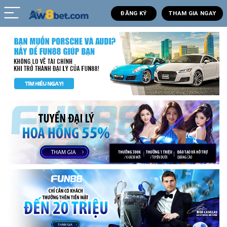
ĐĂNG KÝ
THAM GIA NGAY