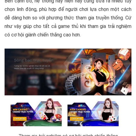
Bên cạnh đó, hệ thống này hiện nay cũng đưa ra nhiều tùy
chọn linh động, phù hợp để người chơi lựa chọn một cách
dễ dàng hơn so với phương thức tham gia truyền thống. Cứ
như vậy giúp cho tất cả game thủ khi tham gia trải nghiệm
có cơ hội giành chiến thắng cao hơn.