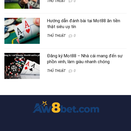
THỦ THUẬT
0
Hướng dẫn đánh bài tại Mot88 ăn tiền
thật siêu uy tín
THỦ THUẬT
0
Đăng ký Mot88 – Nhà cái mang đến sự
phồn vinh, làm giàu nhanh chóng
THỦ THUẬT
0